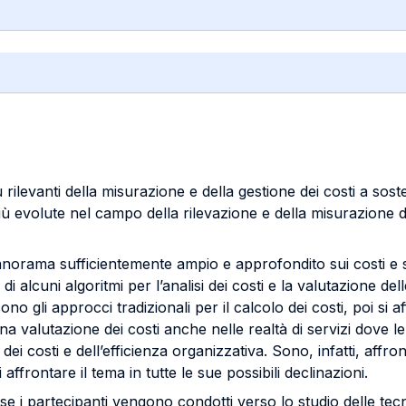
ù rilevanti della misurazione e della gestione dei costi a sost
ù evolute nel campo della rilevazione e della misurazione de
panorama sufficientemente ampio e approfondito sui costi e s
 di alcuni algoritmi per l’analisi dei costi e la valutazione del
o gli approcci tradizionali per il calcolo dei costi, poi si 
valutazione dei costi anche nelle realtà di servizi dove le
ei costi e dell’efficienza organizzativa. Sono, infatti, affro
ffrontare il tema in tutte le sue possibili declinazioni.
use i partecipanti vengono condotti verso lo studio delle t