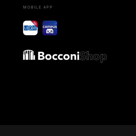
MOBILE APP
yoU@B
Campus VR
Bocconi shop