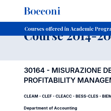
-
Home
For current Students
Course profiles
Course po
Courses offered in Academic Progra
Course 2014-201
30164 - MISURAZIONE DEI
PROFITABILITY MANAG
CLEAM - CLEF - CLEACC - BESS-CLES - BIE
Department of Accounting