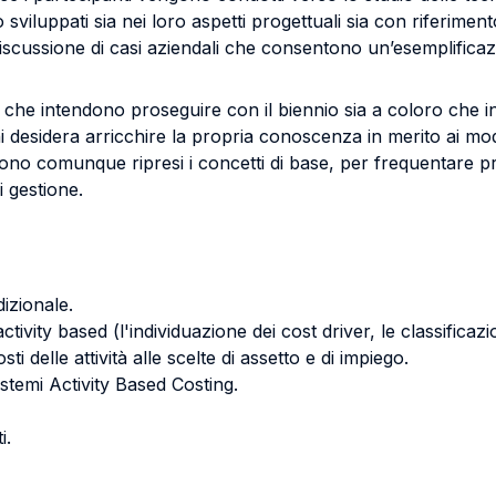
 sviluppati sia nei loro aspetti progettuali sia con riferimen
scussione di casi aziendali che consentono un’esemplificazio
i che intendono proseguire con il biennio sia a coloro che i
chi desidera arricchire la propria conoscenza in merito ai mo
i sono comunque ripresi i concetti di base, per frequentare
i gestione.
dizionale.
ivity based (l'individuazione dei cost driver, le classificazion
sti delle attività alle scelte di assetto e di impiego.
sistemi Activity Based Costing.
i.