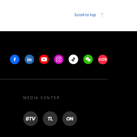
Scroll to top
Facebook
Linkedin
Youtube
Instagram
Tiktok
Weechat
Xiaohongshu/R
MEDIA CENTER
BTV
TL
ON