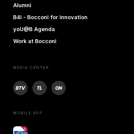
Alumni
B4i - Bocconi for innovation
yoU@B Agenda
Work at Bocconi
MEDIA CENTER
BTV
TL
ON
MOBILE APP
yoU@B