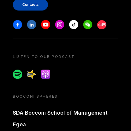
Contacts
Stay in touch
Facebook
Linkedin
Youtube
Instagram
Tiktok
Weechat
Xiaohongshu/
LISTEN TO OUR PODCAST
Spotify
Spreaker
Apple podcast
BOCCONI SPHERES
SDA Bocconi School of Management
Egea