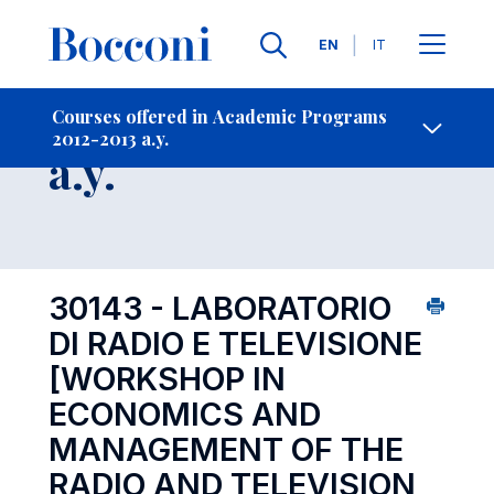
Languages
EN
IT
Contact Us
-
Course 2012-2013
Courses offered in Academic Programs
2012-2013 a.y.
Open s
a.y.
30143 - LABORATORIO
DI RADIO E TELEVISIONE
[WORKSHOP IN
ECONOMICS AND
MANAGEMENT OF THE
RADIO AND TELEVISION