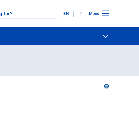
Languages
EN
IT
Menu
Contact Us
Open share