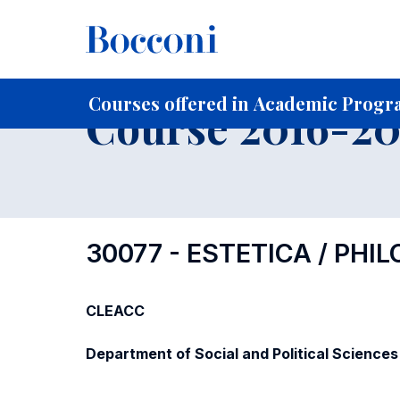
-
Home
For current Students
Course profiles
Course po
Courses offered in Academic Progra
Course 2016-201
30077 - ESTETICA / PHI
CLEACC
Department of Social and Political Sciences