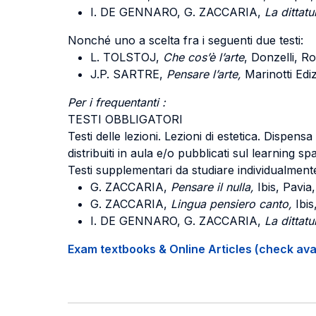
I. DE GENNARO, G. ZACCARIA,
La dittatu
Nonché uno a scelta fra i seguenti due testi:
L. TOLSTOJ,
Che cos’è l’arte
, Donzelli, R
J.P. SARTRE,
Pensare l’arte,
Marinotti Ediz
Per i frequentanti :
TESTI OBBLIGATORI
Testi delle lezioni. Lezioni di estetica. Dispens
distribuiti in aula e/o pubblicati sul learning sp
Testi supplementari da studiare individualment
G. ZACCARIA,
Pensare il nulla,
Ibis, Pavia,
G. ZACCARIA,
Lingua pensiero canto,
Ibis
I. DE GENNARO, G. ZACCARIA,
La dittatu
Exam textbooks & Online Articles (check avail