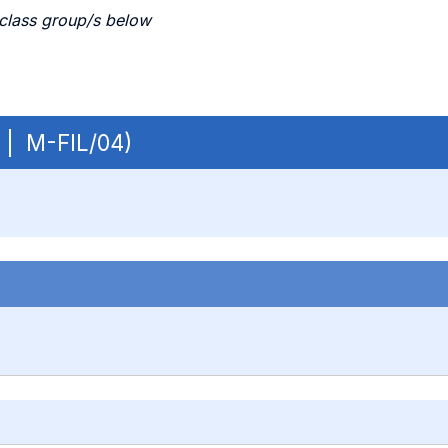
 class group/s below
B | M-FIL/04)