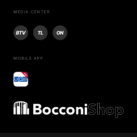
MEDIA CENTER
BTV
TL
ON
MOBILE APP
yoU@B
Bocconi shop