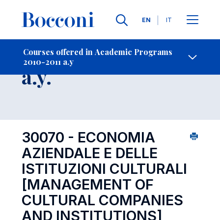
Languages
EN
IT
Contact Us
-
Course 2010-2011
Courses offered in Academic Programs
2010-2011 a.y
Open s
a.y.
30070 - ECONOMIA
AZIENDALE E DELLE
ISTITUZIONI CULTURALI
[MANAGEMENT OF
CULTURAL COMPANIES
AND INSTITUTIONS]