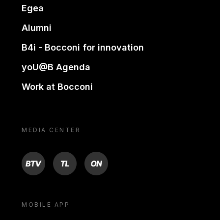
Egea
Alumni
B4i - Bocconi for innovation
yoU@B Agenda
Work at Bocconi
MEDIA CENTER
BTV
TL
ON
MOBILE APP