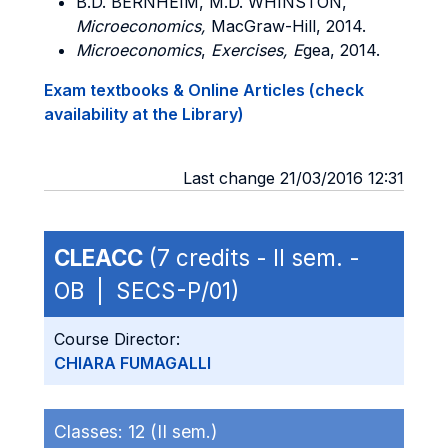
B.D. BERNHEIM, M.D. WHINSTON,
Microeconomics,
MacGraw-Hill, 2014.
Microeconomics
,
Exercises, E
gea, 2014.
Exam textbooks & Online Articles (check
availability at the Library)
Last change 21/03/2016 12:31
CLEACC
(7 credits - II sem. -
OB | SECS-P/01)
Course Director:
CHIARA FUMAGALLI
Classes:
12 (II sem.)