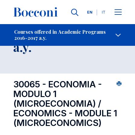
Languages
EN
IT
Contact Us
-
Course 2016-2017
Courses offered in Academic Programs
2016-2017 a.y.
Open s
a.y.
30065 - ECONOMIA -
MODULO 1
(MICROECONOMIA) /
ECONOMICS - MODULE 1
(MICROECONOMICS)