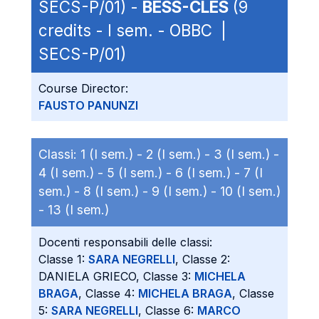
SECS-P/01) -
BESS-CLES
(9
credits - I sem. - OBBC |
SECS-P/01)
Course Director:
FAUSTO PANUNZI
Classi:
1 (I sem.) -
2 (I sem.) -
3 (I sem.) -
4 (I sem.) -
5 (I sem.) -
6 (I sem.) -
7 (I
sem.) -
8 (I sem.) -
9 (I sem.) -
10 (I sem.)
-
13 (I sem.)
Docenti responsabili delle classi:
Classe 1:
SARA NEGRELLI
, Classe 2:
DANIELA GRIECO, Classe 3:
MICHELA
BRAGA
, Classe 4:
MICHELA BRAGA
, Classe
5:
SARA NEGRELLI
, Classe 6:
MARCO