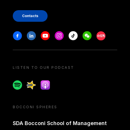
Contacts
Stay in touch
Facebook
Linkedin
Youtube
Instagram
Tiktok
Weechat
Xiaohongshu/
LISTEN TO OUR PODCAST
Spotify
Spreaker
Apple podcast
BOCCONI SPHERES
SDA Bocconi School of Management