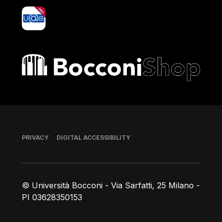
yoU@B
Bocconi shop
Footer
PRIVACY
DIGITAL ACCESSIBILITY
© Università Bocconi - Via Sarfatti, 25 Milano -
PI 03628350153