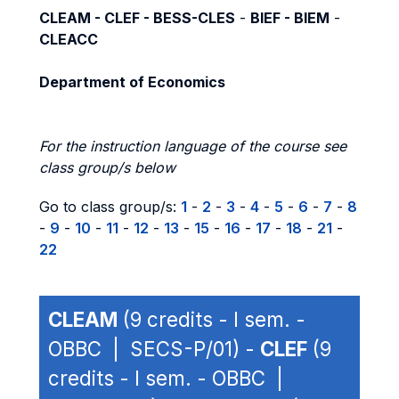
CLEAM - CLEF - BESS-CLES
-
BIEF - BIEM
-
CLEACC
Department of Economics
For the instruction language of the course see
class group/s below
Go to class group/s:
1
-
2
-
3
-
4
-
5
-
6
-
7
-
8
-
9
-
10
-
11
-
12
-
13
-
15
-
16
-
17
-
18
-
21
-
22
CLEAM
(9 credits - I sem. -
OBBC | SECS-P/01) -
CLEF
(9
credits - I sem. - OBBC |