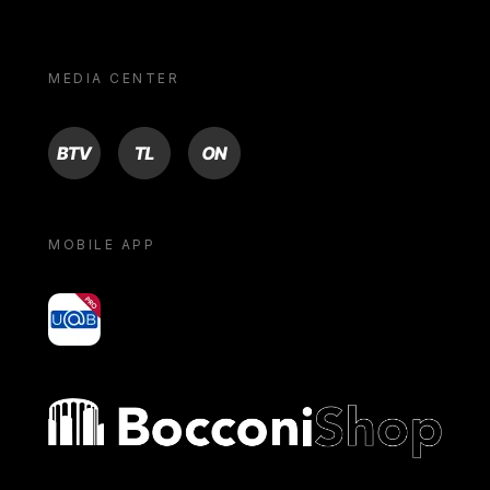
MEDIA CENTER
BTV
TL
ON
MOBILE APP
yoU@B
Bocconi shop