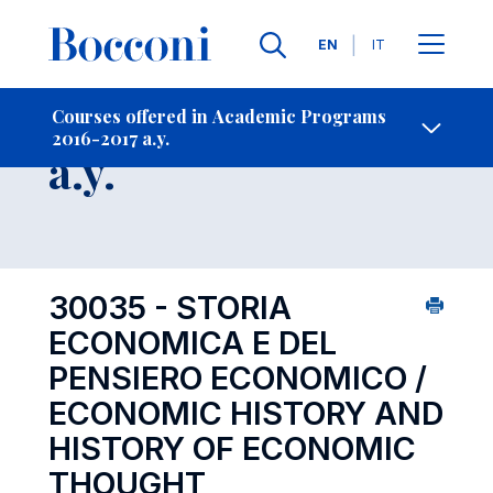
Languages
EN
IT
Contact Us
-
Course 2016-2017
Courses offered in Academic Programs
2016-2017 a.y.
Open s
a.y.
30035 - STORIA
ECONOMICA E DEL
PENSIERO ECONOMICO /
ECONOMIC HISTORY AND
HISTORY OF ECONOMIC
THOUGHT