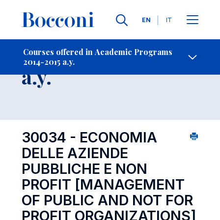
Languages
EN
IT
Contact Us
-
Course 2014-2015
Courses offered in Academic Programs
2014-2015 a.y.
Open s
a.y.
30034 - ECONOMIA
DELLE AZIENDE
PUBBLICHE E NON
PROFIT
[MANAGEMENT
OF PUBLIC AND NOT FOR
PROFIT ORGANIZATIONS]