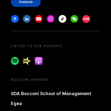
Contacts
Stay in touch
Facebook
Linkedin
Youtube
Instagram
Tiktok
Weechat
Xiaohongshu/
LISTEN TO OUR PODCAST
Spotify
Spreaker
Apple podcast
BOCCONI SPHERES
SDA Bocconi School of Management
Egea