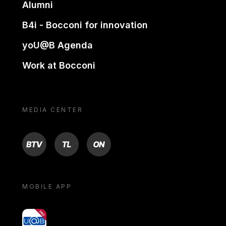
Alumni
B4i - Bocconi for innovation
yoU@B Agenda
Work at Bocconi
MEDIA CENTER
BTV
TL
ON
MOBILE APP
yoU@B