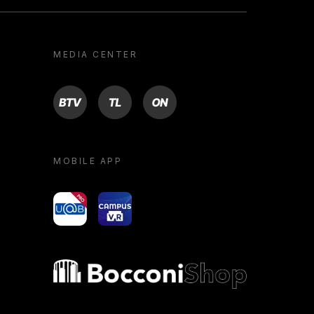
MEDIA CENTER
BTV
TL
ON
MOBILE APP
yoU@B
Campus VR
Bocconi shop