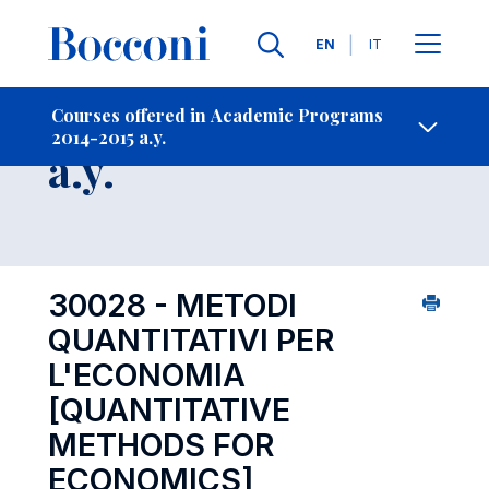
Languages
EN
IT
Contact Us
-
Course 2014-2015
Courses offered in Academic Programs
2014-2015 a.y.
Open s
a.y.
30028 - METODI
QUANTITATIVI PER
L'ECONOMIA
[QUANTITATIVE
METHODS FOR
ECONOMICS]