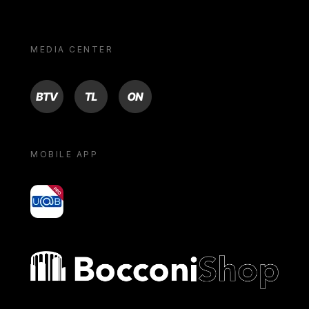
MEDIA CENTER
BTV
TL
ON
MOBILE APP
yoU@B
Bocconi shop