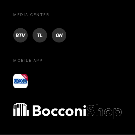
MEDIA CENTER
BTV
TL
ON
MOBILE APP
yoU@B
Bocconi shop