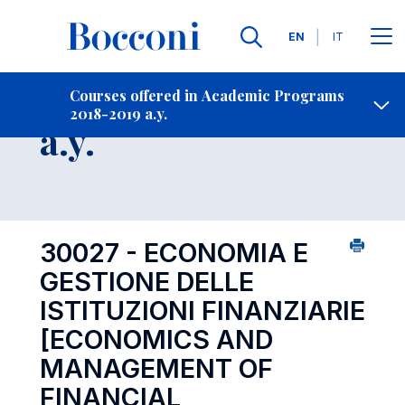
Languages
EN
IT
Contact Us
-
Course 2022-2023
Courses offered in Academic Programs
2018-2019 a.y.
Open s
a.y.
30027 - ECONOMIA E
GESTIONE DELLE
ISTITUZIONI FINANZIARIE
[ECONOMICS AND
MANAGEMENT OF
FINANCIAL