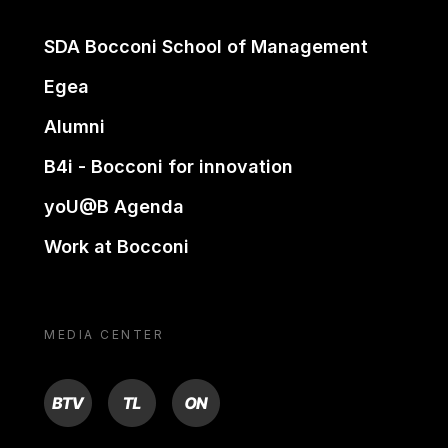
SDA Bocconi School of Management
Egea
Alumni
B4i - Bocconi for innovation
yoU@B Agenda
Work at Bocconi
MEDIA CENTER
BTV
TL
ON