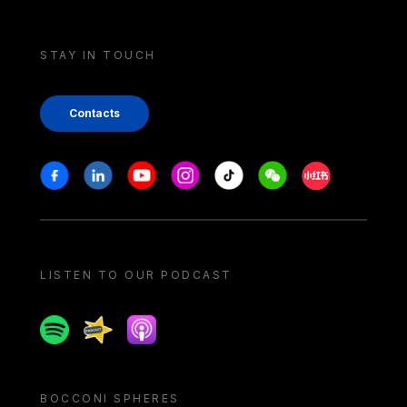
STAY IN TOUCH
Contacts
Stay in touch
Facebook
Linkedin
Youtube
Instagram
Tiktok
Weechat
Xiaohongshu/
LISTEN TO OUR PODCAST
Spotify
Spreaker
Apple podcast
BOCCONI SPHERES