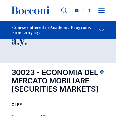
Languages
EN
IT
Contact Us
-
Course 2016-2017
Courses offered in Academic Programs
2016-2017 a.y.
Open s
a.y.
30023 - ECONOMIA DEL
MERCATO MOBILIARE
[SECURITIES MARKETS]
CLEF