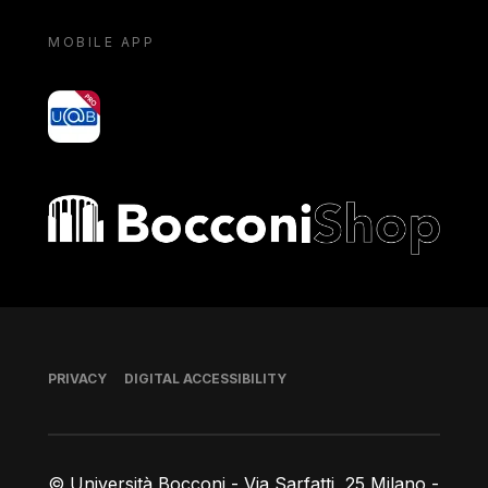
MOBILE APP
yoU@B
Bocconi shop
Footer
PRIVACY
DIGITAL ACCESSIBILITY
© Università Bocconi - Via Sarfatti, 25 Milano -