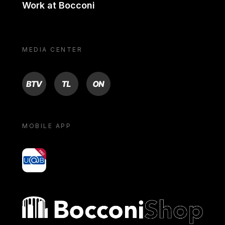
Work at Bocconi
MEDIA CENTER
BTV
TL
ON
MOBILE APP
yoU@B
Bocconi shop