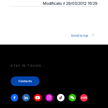
Modificato il 29/03/2012 16:29
Scroll to top
STAY IN TOUCH
Contacts
Stay in touch
Facebook
Linkedin
Youtube
Instagram
Tiktok
Weechat
Xiaohongshu/