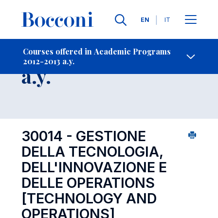
Languages
EN
IT
Contact Us
-
Course 2012-2013
Courses offered in Academic Programs
2012-2013 a.y.
Open s
a.y.
30014 - GESTIONE
DELLA TECNOLOGIA,
DELL'INNOVAZIONE E
DELLE OPERATIONS
[TECHNOLOGY AND
OPERATIONS]