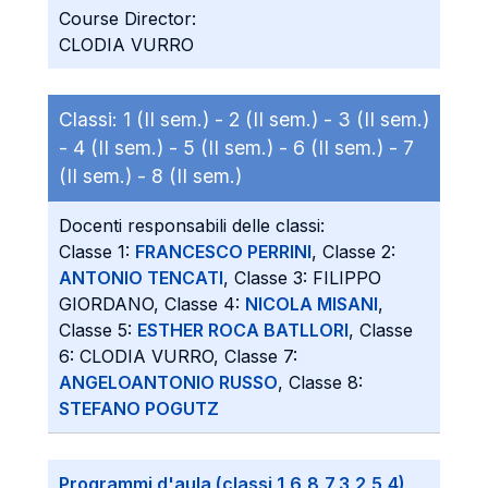
Course Director:
CLODIA VURRO
Classi:
1 (II sem.) -
2 (II sem.) -
3 (II sem.)
-
4 (II sem.) -
5 (II sem.) -
6 (II sem.) -
7
(II sem.) -
8 (II sem.)
Docenti responsabili delle classi:
Classe 1:
FRANCESCO PERRINI
, Classe 2:
ANTONIO TENCATI
, Classe 3: FILIPPO
GIORDANO, Classe 4:
NICOLA MISANI
,
Classe 5:
ESTHER ROCA BATLLORI
, Classe
6: CLODIA VURRO, Classe 7:
ANGELOANTONIO RUSSO
, Classe 8:
STEFANO POGUTZ
Programmi d'aula (classi 1,6,8,7,3,2,5,4)