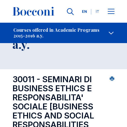
Languages
EN
IT
Contact Us
-
Course 2015-2016
Courses offered in Academic Programs
2015-2016 a.y.
Open s
a.y.
30011 - SEMINARI DI
BUSINESS ETHICS E
RESPONSABILITA'
SOCIALE
[BUSINESS
ETHICS AND SOCIAL
RESPONSABILITIES