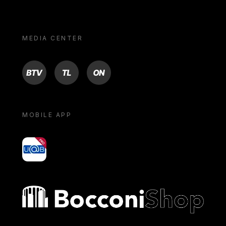
MEDIA CENTER
BTV
TL
ON
MOBILE APP
yoU@B
Bocconi shop