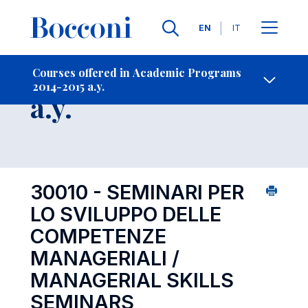
Languages
EN
IT
Contact Us
-
Course 2014-2015
Courses offered in Academic Programs
2014-2015 a.y.
Open s
a.y.
30010 - SEMINARI PER
LO SVILUPPO DELLE
COMPETENZE
MANAGERIALI /
MANAGERIAL SKILLS
SEMINARS