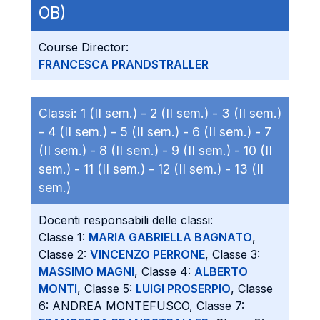
OB)
Course Director:
FRANCESCA PRANDSTRALLER
Classi:
1 (II sem.) -
2 (II sem.) -
3 (II sem.)
-
4 (II sem.) -
5 (II sem.) -
6 (II sem.) -
7
(II sem.) -
8 (II sem.) -
9 (II sem.) -
10 (II
sem.) -
11 (II sem.) -
12 (II sem.) -
13 (II
sem.)
Docenti responsabili delle classi:
Classe 1:
MARIA GABRIELLA BAGNATO
,
Classe 2:
VINCENZO PERRONE
, Classe 3:
MASSIMO MAGNI
, Classe 4:
ALBERTO
MONTI
, Classe 5:
LUIGI PROSERPIO
, Classe
6: ANDREA MONTEFUSCO, Classe 7: