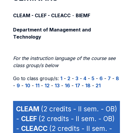
CLEAM - CLEF - CLEACC
-
BIEMF
Department of Management and
Technology
For the instruction language of the course see
class group/s below
Go to class group/s:
1
-
2
-
3
-
4
-
5
-
6
-
7
-
8
-
9
-
10
-
11
-
12
-
13
-
16
-
17
-
18
-
21
CLEAM
(2 credits - II sem. - OB)
-
CLEF
(2 credits - II sem. - OB)
-
CLEACC
(2 credits - II sem. -