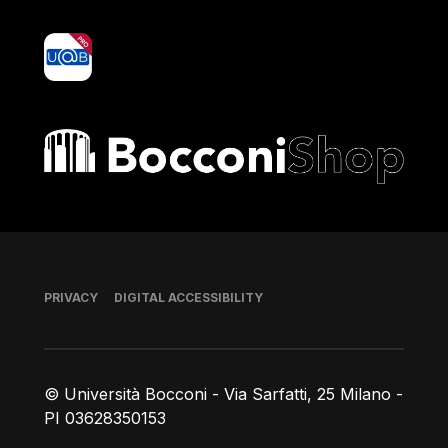
yoU@B
Bocconi shop
Footer
PRIVACY
DIGITAL ACCESSIBILITY
© Università Bocconi - Via Sarfatti, 25 Milano -
PI 03628350153