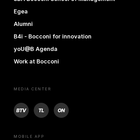
Egea
Alumni
B4i - Bocconi for innovation
yoU@B Agenda
Work at Bocconi
MEDIA CENTER
BTV
TL
ON
MOBILE APP