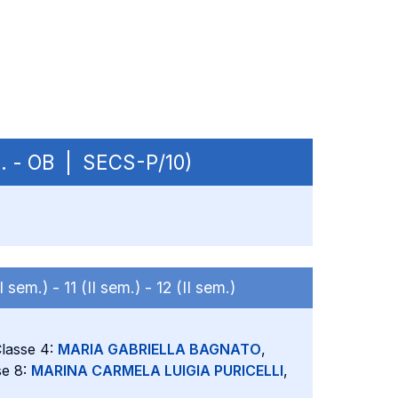
em. - OB | SECS-P/10)
II sem.) -
11 (II sem.) -
12 (II sem.)
Classe 4:
MARIA GABRIELLA BAGNATO
,
se 8:
MARINA CARMELA LUIGIA PURICELLI
,