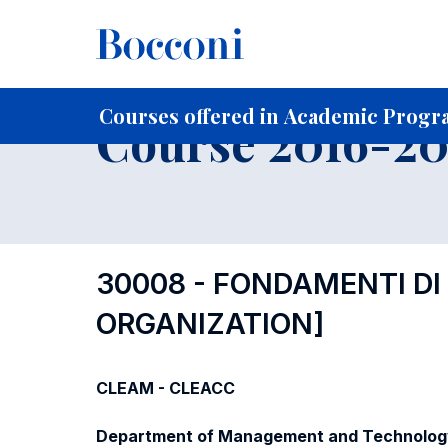
-
Home
For current Students
Course profiles
Course po
Courses offered in Academic Progra
Course 2016-201
30008 - FONDAMENTI D
ORGANIZATION]
CLEAM - CLEACC
Department of Management and Technolog