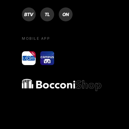
BTV
TL
ON
MOBILE APP
yoU@B
Campus VR
Bocconi shop