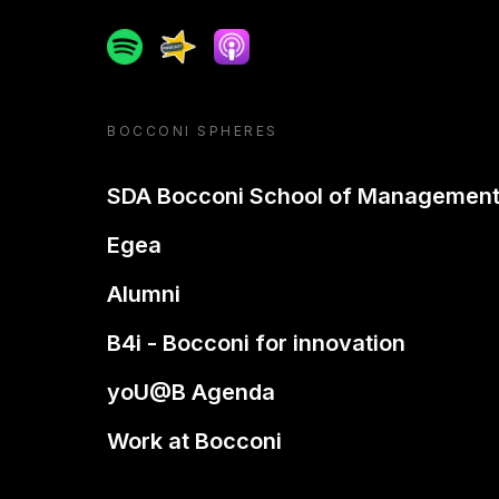
Spotify
Spreaker
Apple podcast
BOCCONI SPHERES
SDA Bocconi School of Managemen
Egea
Alumni
B4i - Bocconi for innovation
yoU@B Agenda
Work at Bocconi