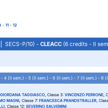
8
-
11
-
12
B | SECS-P/10) -
CLEACC
(6 credits - II s
) -
4 (II sem.) -
5 (II sem.) -
6 (II sem.) -
7 (II sem.) -
8 (
GIORDANA TAGGIASCO
, Classe 3:
VINCENZO PERRONE
, 
MO MAGNI
, Classe 7:
FRANCESCA PRANDSTRALLER
, Clas
LLI
, Classe 12:
SEVERINO SALVEMINI