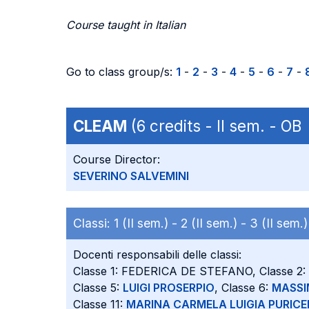
Course taught in Italian
Go to class group/s:
1
-
2
-
3
-
4
-
5
-
6
-
7
-
CLEAM
(6 credits - II sem. - O
Course Director:
SEVERINO SALVEMINI
Classi:
1 (II sem.) -
2 (II sem.) -
3 (II sem.
Docenti responsabili delle classi:
Classe 1: FEDERICA DE STEFANO, Classe 2:
Classe 5:
LUIGI PROSERPIO
, Classe 6:
MASSI
Classe 11:
MARINA CARMELA LUIGIA PURICE