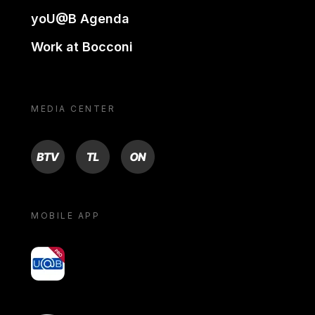
yoU@B Agenda
Work at Bocconi
MEDIA CENTER
BTV
TL
ON
MOBILE APP
yoU@B