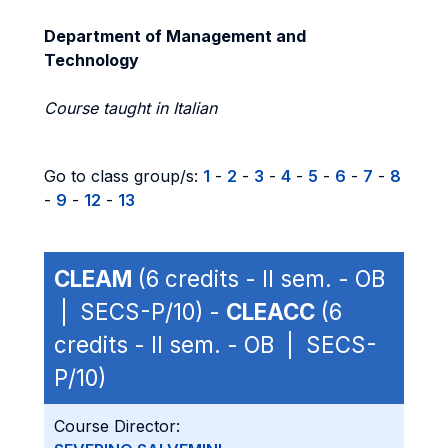
Department of Management and
Technology
Course taught in Italian
Go to class group/s:
1
-
2
-
3
-
4
-
5
-
6
-
7
-
8
-
9
-
12
-
13
CLEAM
(6 credits - II sem. - OB
| SECS-P/10) -
CLEACC
(6
credits - II sem. - OB | SECS-
P/10)
Course Director: