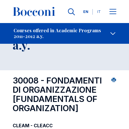
Languages
EN
IT
Contact Us
-
Course 2011-2012
Courses offered in Academic Programs
2011-2012 a.y.
Open s
a.y.
30008 - FONDAMENTI
DI ORGANIZZAZIONE
[FUNDAMENTALS OF
ORGANIZATION]
CLEAM - CLEACC