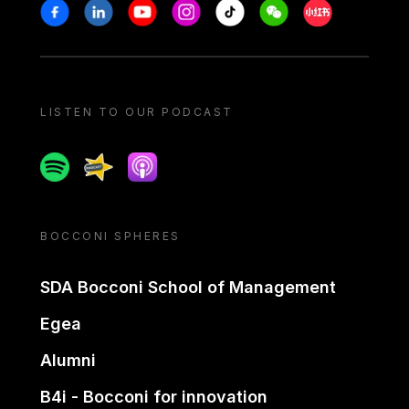
Stay in touch
Facebook
Linkedin
Youtube
Instagram
Tiktok
Weechat
Xiaohongshu/
LISTEN TO OUR PODCAST
Spotify
Spreaker
Apple podcast
BOCCONI SPHERES
SDA Bocconi School of Management
Egea
Alumni
B4i - Bocconi for innovation