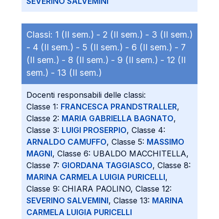
SEVERINO SALVEMINI
Classi:
1 (II sem.) -
2 (II sem.) -
3 (II sem.)
-
4 (II sem.) -
5 (II sem.) -
6 (II sem.) -
7
(II sem.) -
8 (II sem.) -
9 (II sem.) -
12 (II
sem.) -
13 (II sem.)
Docenti responsabili delle classi:
Classe 1:
FRANCESCA PRANDSTRALLER
,
Classe 2:
MARIA GABRIELLA BAGNATO
,
Classe 3:
LUIGI PROSERPIO
, Classe 4:
ARNALDO CAMUFFO
, Classe 5:
MASSIMO
MAGNI
, Classe 6: UBALDO MACCHITELLA,
Classe 7:
GIORDANA TAGGIASCO
, Classe 8:
MARINA CARMELA LUIGIA PURICELLI
,
Classe 9: CHIARA PAOLINO, Classe 12:
SEVERINO SALVEMINI
, Classe 13:
MARINA
CARMELA LUIGIA PURICELLI