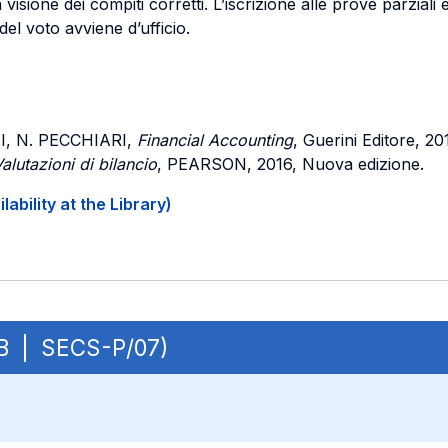
a visione dei compiti corretti. L’iscrizione alle prove parziali 
el voto avviene d’ufficio.
I, N. PECCHIARI,
Financial Accounting
, Guerini Editore, 2
alutazioni di bilancio
, PEARSON, 2016, Nuova edizione.
ability at the Library)
 OB | SECS-P/07)