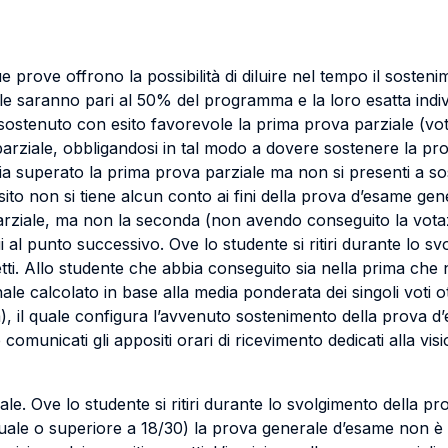
ue prove offrono la possibilità di diluire nel tempo il sost
le saranno pari al 50% del programma e la loro esatta ind
sostenuto con esito favorevole la prima prova parziale (vo
arziale, obbligandosi in tal modo a dovere sostenere la pro
ia superato la prima prova parziale ma non si presenti a so
sito non si tiene alcun conto ai fini della prova d’esame ge
rziale, ma non la seconda (non avendo conseguito la votaz
 al punto successivo. Ove lo studente si ritiri durante lo s
etti. Allo studente che abbia conseguito sia nella prima che
le calcolato in base alla media ponderata dei singoli voti o
), il quale configura l’avvenuto sostenimento della prova d
municati gli appositi orari di ricevimento dedicati alla visio
. Ove lo studente si ritiri durante lo svolgimento della pro
o uguale o superiore a 18/30) la prova generale d’esame non 