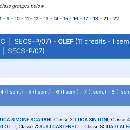
 class group/s below
8
-
9
-
10
-
11
-
12
-
13
-
14
-
15
-
16
-
17
-
18
-
21
-
22
OBBC | SECS-P/07) -
CLEF
(11 credits - I s
C | SECS-P/07)
-
4 (I sem.) -
5 (I sem.) -
6 (I sem.) -
7 (I sem.) -
8 (I sem
LUCA SIMONE SCARANI
, Classe 3:
LUCA SINTONI
, Classe 
ERLOTTI
, Classe 7:
SUSJ CASTENETTI
, Classe 8:
IDA D'ALE