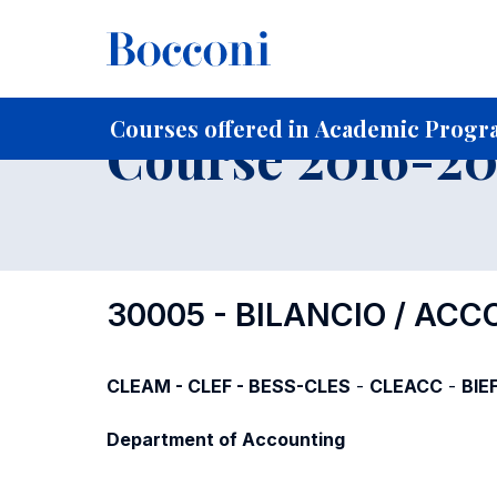
-
Home
For current Students
Course profiles
Course po
Courses offered in Academic Progra
Course 2016-201
30005 - BILANCIO / AC
CLEAM - CLEF - BESS-CLES
-
CLEACC
-
BIE
Department of Accounting