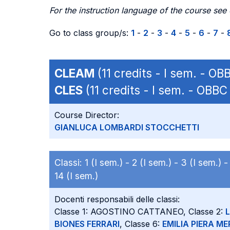
For the instruction language of the course see
Go to class group/s:
1
-
2
-
3
-
4
-
5
-
6
-
7
-
CLEAM
(11 credits - I sem. - 
CLES
(11 credits - I sem. - OBB
Course Director:
GIANLUCA LOMBARDI STOCCHETTI
Classi:
1 (I sem.) -
2 (I sem.) -
3 (I sem.) 
14 (I sem.)
Docenti responsabili delle classi:
Classe 1: AGOSTINO CATTANEO, Classe 2:
BIONES FERRARI
, Classe 6:
EMILIA PIERA M