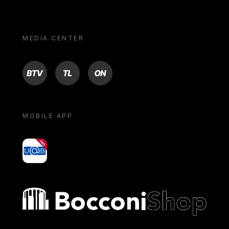
MEDIA CENTER
BTV
TL
ON
MOBILE APP
yoU@B
Bocconi shop