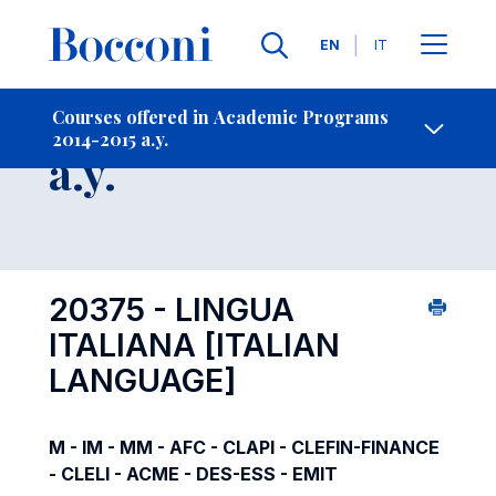
Languages
EN
IT
Contact Us
-
Course 2014-2015
Courses offered in Academic Programs
2014-2015 a.y.
Open s
a.y.
20375 - LINGUA
ITALIANA
[ITALIAN
LANGUAGE]
M - IM - MM - AFC - CLAPI - CLEFIN-FINANCE
- CLELI - ACME - DES-ESS - EMIT