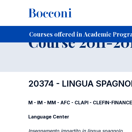
-
Home
For current Students
Course profiles
Course po
Courses offered in Academic Progra
Course 2011-201
20374 - LINGUA SPAGN
M - IM - MM - AFC - CLAPI - CLEFIN-FINANCE
Language Center
Insegnamento impartito in lingua spagnolo