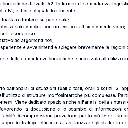
linguistiche di livello A2. In termini di competenza linguisti
vello B1, in base al quale lo studente:
tualità o di interesse personale;
rofessionali semplici, con un lessico sufficientemente vario;
o socio economico;
elativo ad argomenti noti;
sperienze e avvenimenti e spiegare brevemente le ragioni de
ione delle competenze linguistiche è finalizzata all'utilizzo 
 dall'analisi di situazioni reali e testi, orali e scritti. Si
l'utilizzo di strutture morfosintattiche più complesse. Parti
esti. Viene dedicato spazio anche all'analisi della sintassi 
le, favorendo la discussione e lo scambio di informazioni 
ell'abilità di comprensione prevedono per lo più lavoro su tes
iluppo di strategie efficaci e a familiarizzare gli studenti con 