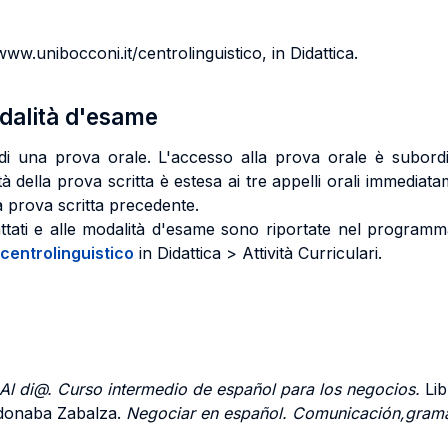
www.unibocconi.it/centrolinguistico, in Didattica.
odalità d'esame
i una prova orale. L'accesso alla prova orale è subord
tà della prova scritta è estesa ai tre appelli orali immediata
a prova scritta precedente.
rattati e alle modalità d'esame sono riportate nel programm
centrolinguistico
in Didattica > Attività Curriculari.
Al di@. Curso intermedio de español para los negocios.
Lib
rdonaba Zabalza.
Negociar en español. Comunicación,gramát