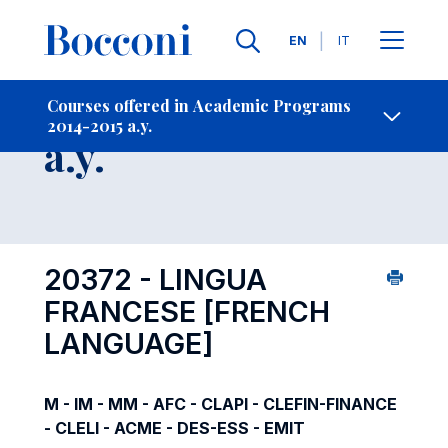
Languages
EN
IT
Contact Us
-
Course 2014-2015
Courses offered in Academic Programs
2014-2015 a.y.
Open s
a.y.
20372 - LINGUA
FRANCESE
[FRENCH
LANGUAGE]
M - IM - MM - AFC - CLAPI - CLEFIN-FINANCE
- CLELI - ACME - DES-ESS - EMIT