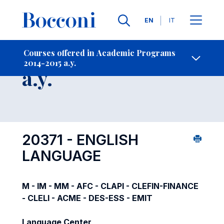
Languages
EN
IT
Contact Us
-
Course 2014-2015
Courses offered in Academic Programs
2014-2015 a.y.
Open s
a.y.
20371 - ENGLISH
LANGUAGE
M - IM - MM - AFC - CLAPI - CLEFIN-FINANCE
- CLELI - ACME - DES-ESS - EMIT
Language Center