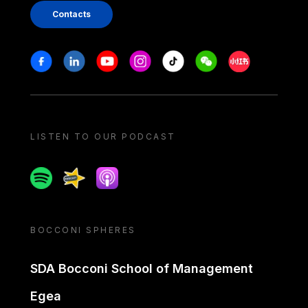
Contacts
Stay in touch
Facebook
Linkedin
Youtube
Instagram
Tiktok
Weechat
Xiaohongshu/
LISTEN TO OUR PODCAST
Spotify
Spreaker
Apple podcast
BOCCONI SPHERES
SDA Bocconi School of Management
Egea