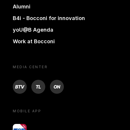
Alumni
B4i - Bocconi for innovation
yoU@B Agenda
Work at Bocconi
MEDIA CENTER
BTV
TL
ON
MOBILE APP
yoU@B