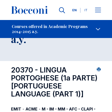
Languages
EN
IT
Contact Us
-
Course 2014-2015
Courses offered in Academic Programs
2014-2015 a.y.
Open s
a.y.
20370 - LINGUA
PORTOGHESE (1a PARTE)
[PORTUGUESE
LANGUAGE (PART 1)]
EMIT
-
ACME
-
M - IM - MM - AFC - CLAPI -