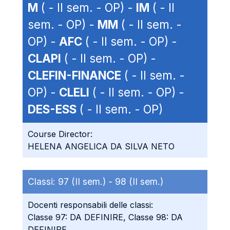
M
( - II sem. - OP) -
IM
( - II
sem. - OP) -
MM
( - II sem. -
OP) -
AFC
( - II sem. - OP) -
CLAPI
( - II sem. - OP) -
CLEFIN-FINANCE
( - II sem. -
OP) -
CLELI
( - II sem. - OP) -
DES-ESS
( - II sem. - OP)
Course Director:
HELENA ANGELICA DA SILVA NETO
Classi:
97 (II sem.) -
98 (II sem.)
Docenti responsabili delle classi:
Classe 97: DA DEFINIRE, Classe 98: DA
DEFINIRE