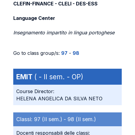
CLEFIN-FINANCE - CLELI - DES-ESS
Language Center
Insegnamento impartito in lingua portoghese
Go to class group/s:
97
-
98
EMIT
( - II sem. - OP)
Course Director:
HELENA ANGELICA DA SILVA NETO
Classi:
97 (II sem.) -
98 (II sem.)
Docenti responsabili delle classi: