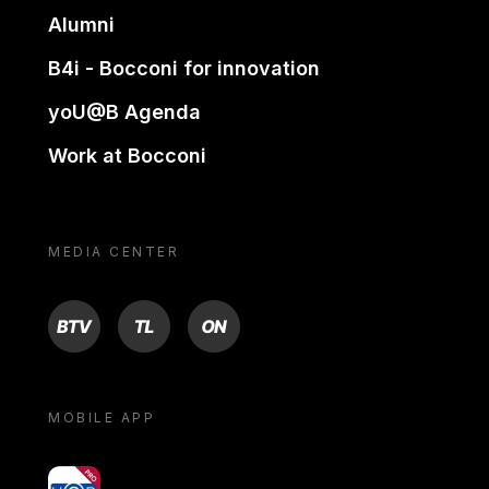
Alumni
B4i - Bocconi for innovation
yoU@B Agenda
Work at Bocconi
MEDIA CENTER
BTV
TL
ON
MOBILE APP
yoU@B