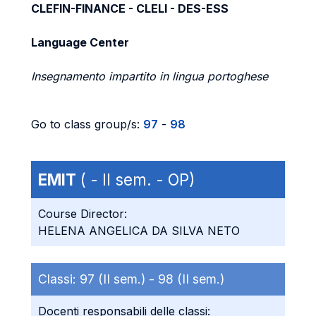
CLEFIN-FINANCE - CLELI - DES-ESS
Language Center
Insegnamento impartito in lingua portoghese
Go to class group/s:
97
-
98
EMIT
( - II sem. - OP)
Course Director:
HELENA ANGELICA DA SILVA NETO
Classi:
97 (II sem.) -
98 (II sem.)
Docenti responsabili delle classi: