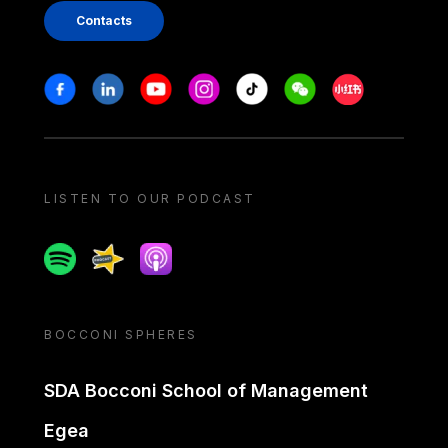
Contacts
Stay in touch
Facebook
Linkedin
Youtube
Instagram
Tiktok
Weechat
Xiaohongshu/
LISTEN TO OUR PODCAST
Spotify
Spreaker
Apple podcast
BOCCONI SPHERES
SDA Bocconi School of Management
Egea