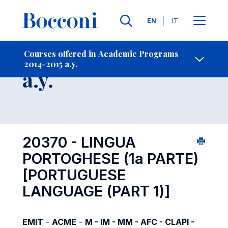
Languages
EN
IT
Contact Us
-
Course 2014-2015
Courses offered in Academic Programs
2014-2015 a.y.
Open s
a.y.
20370 - LINGUA
PORTOGHESE (1a PARTE)
[PORTUGUESE
LANGUAGE (PART 1)]
EMIT
-
ACME
-
M - IM - MM - AFC - CLAPI -