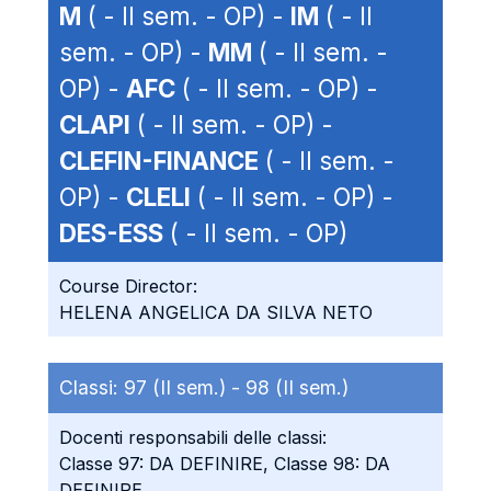
M
( - II sem. - OP) -
IM
( - II
sem. - OP) -
MM
( - II sem. -
OP) -
AFC
( - II sem. - OP) -
CLAPI
( - II sem. - OP) -
CLEFIN-FINANCE
( - II sem. -
OP) -
CLELI
( - II sem. - OP) -
DES-ESS
( - II sem. - OP)
Course Director:
HELENA ANGELICA DA SILVA NETO
Classi:
97 (II sem.) -
98 (II sem.)
Docenti responsabili delle classi:
Classe 97: DA DEFINIRE, Classe 98: DA
DEFINIRE