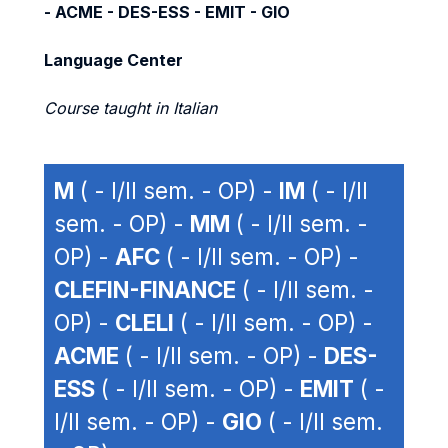
- ACME - DES-ESS - EMIT - GIO
Language Center
Course taught in Italian
M
( - I/II sem. - OP) -
IM
( - I/II
sem. - OP) -
MM
( - I/II sem. -
OP) -
AFC
( - I/II sem. - OP) -
CLEFIN-FINANCE
( - I/II sem. -
OP) -
CLELI
( - I/II sem. - OP) -
ACME
( - I/II sem. - OP) -
DES-
ESS
( - I/II sem. - OP) -
EMIT
( -
I/II sem. - OP) -
GIO
( - I/II sem.