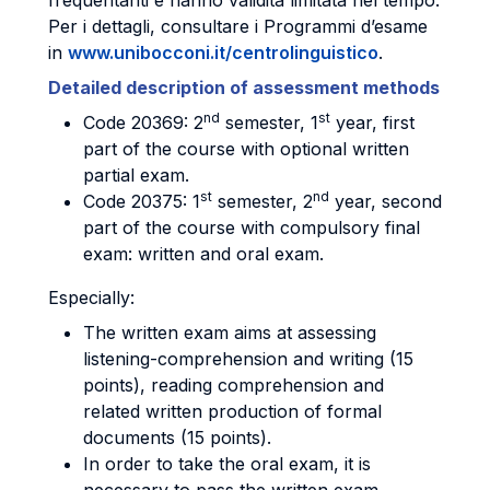
frequentanti e hanno validità limitata nel tempo.
Per i dettagli, consultare i Programmi d’esame
in
www.unibocconi.it/centrolinguistico
.
Detailed description of assessment methods
nd
st
Code 20369: 2
semester, 1
year, first
part of the course with optional written
partial exam.
st
nd
Code 20375: 1
semester, 2
year, second
part of the course with compulsory final
exam: written and oral exam.
Especially:
The written exam aims at assessing
listening-comprehension and writing (15
points), reading comprehension and
related written production of formal
documents (15 points).
In order to take the oral exam, it is