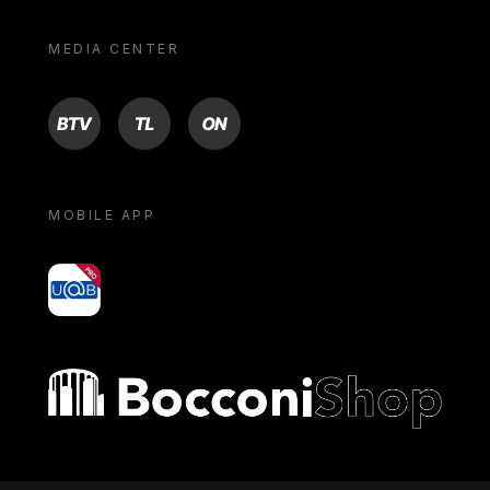
MEDIA CENTER
BTV
TL
ON
MOBILE APP
yoU@B
Bocconi shop