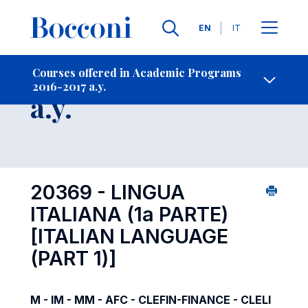
Languages
EN
IT
Contact Us
-
Course 2016-2017
Courses offered in Academic Programs
2016-2017 a.y.
Open s
a.y.
20369 - LINGUA
ITALIANA (1a PARTE)
[ITALIAN LANGUAGE
(PART 1)]
M - IM - MM - AFC - CLEFIN-FINANCE - CLELI