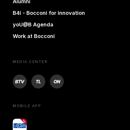
Alumni
B4i - Bocconi for innovation
yoU@B Agenda
Work at Bocconi
MEDIA CENTER
BTV
TL
ON
MOBILE APP
yoU@B