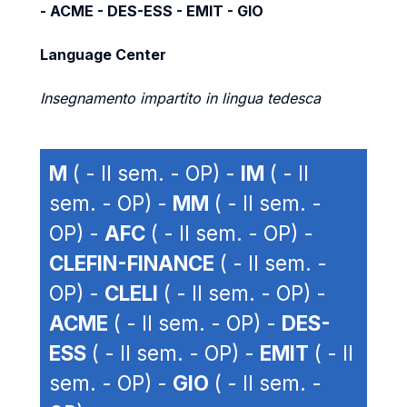
- ACME - DES-ESS - EMIT - GIO
Language Center
Insegnamento impartito in lingua tedesca
M
( - II sem. - OP) -
IM
( - II
sem. - OP) -
MM
( - II sem. -
OP) -
AFC
( - II sem. - OP) -
CLEFIN-FINANCE
( - II sem. -
OP) -
CLELI
( - II sem. - OP) -
ACME
( - II sem. - OP) -
DES-
ESS
( - II sem. - OP) -
EMIT
( - II
sem. - OP) -
GIO
( - II sem. -