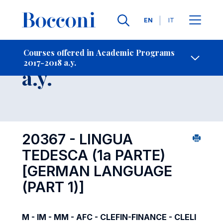
Languages
EN
IT
Contact Us
-
Course 2017-2018
Courses offered in Academic Programs
2017-2018 a.y.
Open s
a.y.
20367 - LINGUA
TEDESCA (1a PARTE)
[GERMAN LANGUAGE
(PART 1)]
M - IM - MM - AFC - CLEFIN-FINANCE - CLELI