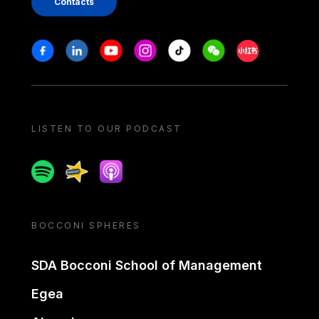
Contacts
Stay in touch
Facebook
Linkedin
Youtube
Instagram
Tiktok
Weechat
Xiaohongshu/
LISTEN TO OUR PODCAST
Spotify
Spreaker
Apple podcast
BOCCONI SPHERES
SDA Bocconi School of Management
Egea