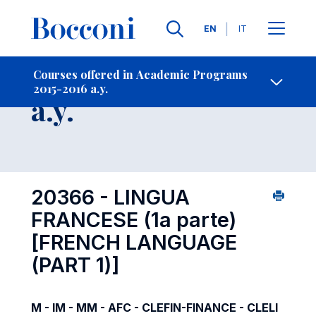
Languages
EN
IT
Contact Us
-
Course 2015-2016
Courses offered in Academic Programs
2015-2016 a.y.
Open s
a.y.
20366 - LINGUA
FRANCESE (1a parte)
[FRENCH LANGUAGE
(PART 1)]
M - IM - MM - AFC - CLEFIN-FINANCE - CLELI