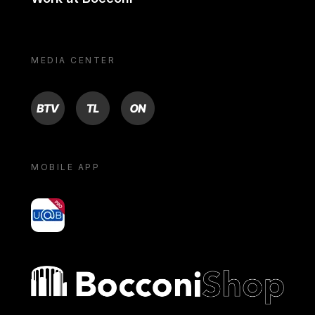
MEDIA CENTER
BTV
TL
ON
MOBILE APP
yoU@B
Bocconi shop