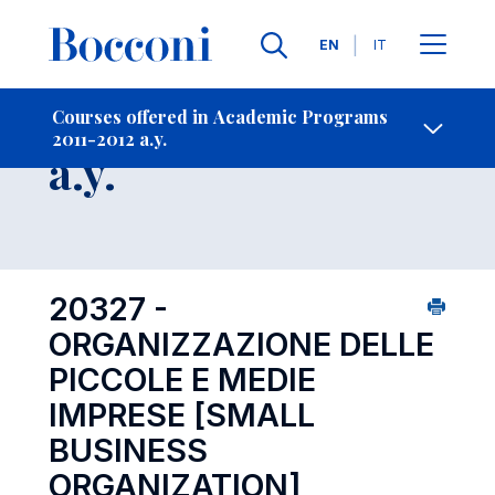
Languages
EN
IT
Contact Us
-
Course 2011-2012
Courses offered in Academic Programs
2011-2012 a.y.
Open s
a.y.
20327 -
ORGANIZZAZIONE DELLE
PICCOLE E MEDIE
IMPRESE
[SMALL
BUSINESS
ORGANIZATION]