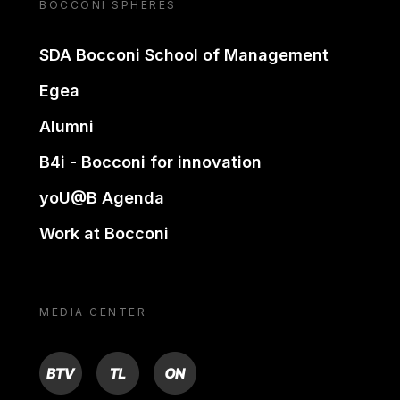
BOCCONI SPHERES
SDA Bocconi School of Management
Egea
Alumni
B4i - Bocconi for innovation
yoU@B Agenda
Work at Bocconi
MEDIA CENTER
BTV
TL
ON