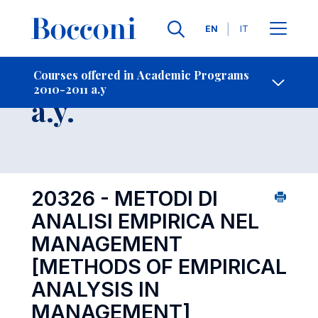
Languages
EN
IT
Contact Us
-
Course 2010-2011
Courses offered in Academic Programs
2010-2011 a.y
Open s
a.y.
20326 - METODI DI
ANALISI EMPIRICA NEL
MANAGEMENT
[METHODS OF EMPIRICAL
ANALYSIS IN
MANAGEMENT]