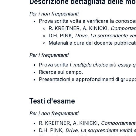
Descrizione dettagliata delle m
Per i non frequentanti
Prova scritta volta a verificare la conoscen
R. KREITNER, A. KINICKI,
Comportame
D.H. PINK,
Drive. La sorprendente veri
Materiali a cura del docente pubblicat
Per i frequentanti
Prova scritta (
multiple choice
più
essay q
Ricerca sul campo.
Presentazioni e approfondimenti di grupp
Testi d'esame
Per i non frequentanti
R.
KREITNER, A. KINICKI
,
Comportamento 
D.H. PINK,
Drive.
La sorprendente verità su