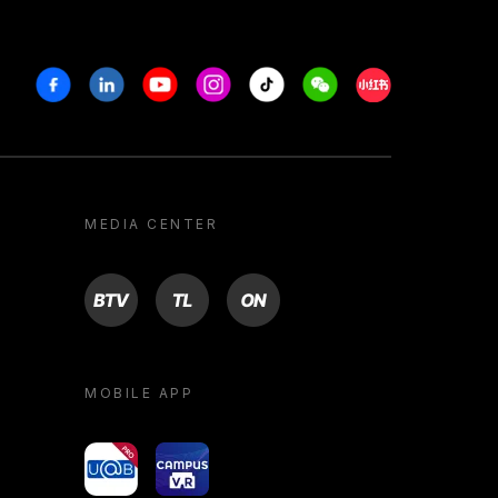
Facebook
Linkedin
Youtube
Instagram
Tiktok
Weechat
Xiaohongshu/R
MEDIA CENTER
BTV
TL
ON
MOBILE APP
yoU@B
Campus VR