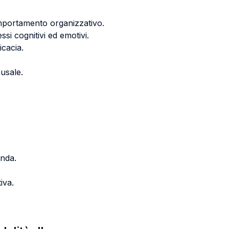
comportamento organizzativo.
i cognitivi ed emotivi.
icacia.
ausale.
enda.
iva.