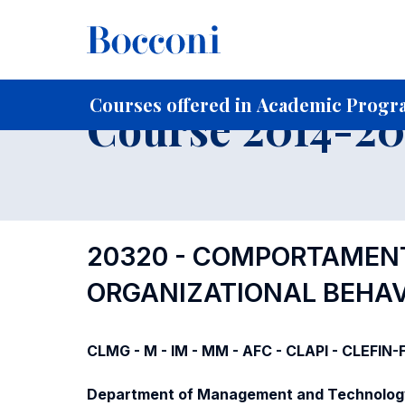
-
Home
For current Students
Course profiles
Course po
Courses offered in Academic Progra
Course 2014-201
20320 - COMPORTAMENT
ORGANIZATIONAL BEHAV
CLMG - M - IM - MM - AFC - CLAPI - CLEFIN
Department of Management and Technolog