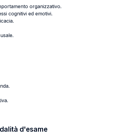
comportamento organizzativo.
i cognitivi ed emotivi.
icacia.
ausale.
enda.
iva.
odalità d'esame