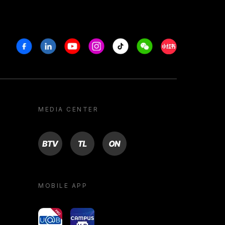
Facebook
Linkedin
Youtube
Instagram
Tiktok
Weechat
Xiaohongshu/R
MEDIA CENTER
BTV
TL
ON
MOBILE APP
yoU@B
Campus VR