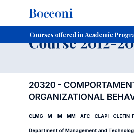
-
Home
For current Students
Course profiles
Course po
Courses offered in Academic Progra
Course 2012-201
20320 - COMPORTAMENT
ORGANIZATIONAL BEHAV
CLMG - M - IM - MM - AFC - CLAPI - CLEFIN
Department of Management and Technolog