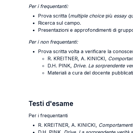
Per i frequentanti:
Prova scritta (
multiple choice
più
essay qu
Ricerca sul campo.
Presentazioni e approfondimenti di grupp
Per i non frequentanti:
Prova scritta volta a verificare la conoscen
R. KREITNER, A. KINICKI,
Comportame
D.H. PINK,
Drive. La sorprendente veri
Materiali a cura del docente pubblicat
Testi d'esame
Per i frequentanti
R. KREITNER, A. KINICKI
,
Comportamento
D.H. PINK,
Drive. La sorprendente verità s