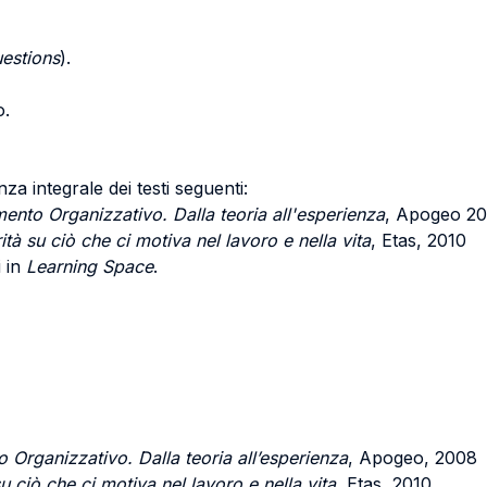
estions
).
o.
za integrale dei testi seguenti:
nto Organizzativo. Dalla teoria all'esperienza
, Apogeo 20
tà su ciò che ci motiva nel lavoro e nella vita
, Etas, 2010
i in
Learning Space
.
 Organizzativo.
Dalla teoria all’esperienza
, Apogeo, 2008
u ciò che ci motiva nel lavoro e nella vita
, Etas, 2010