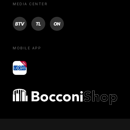
MEDIA CENTER
BTV
TL
ON
MOBILE APP
yoU@B
Bocconi shop