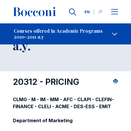
Languages
EN
IT
Contact Us
-
Course 2010-2011
Courses offered in Academic Programs
2010-2011 a.y
Open s
a.y.
20312 - PRICING
CLMG - M - IM - MM - AFC - CLAPI - CLEFIN-
FINANCE - CLELI - ACME - DES-ESS - EMIT
Department of Marketing