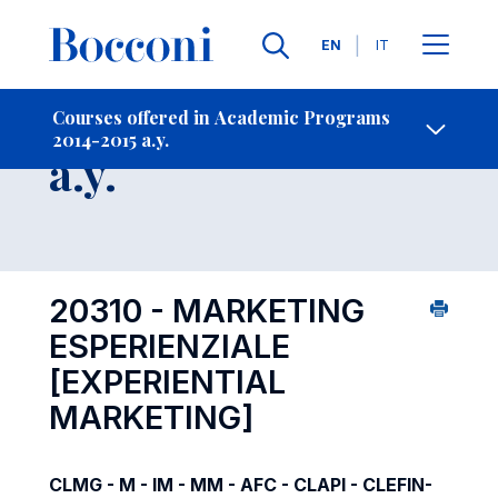
Languages
EN
IT
Contact Us
-
Course 2014-2015
Courses offered in Academic Programs
2014-2015 a.y.
Open s
a.y.
20310 - MARKETING
ESPERIENZIALE
[EXPERIENTIAL
MARKETING]
CLMG - M - IM - MM - AFC - CLAPI - CLEFIN-