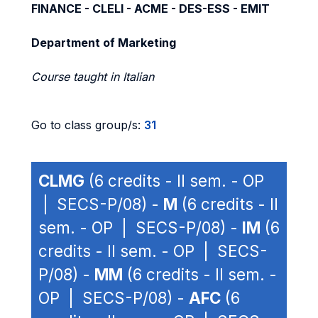
FINANCE - CLELI - ACME - DES-ESS - EMIT
Department of Marketing
Course taught in Italian
Go to class group/s:
31
CLMG
(6 credits - II sem. - OP
| SECS-P/08) -
M
(6 credits - II
sem. - OP | SECS-P/08) -
IM
(6
credits - II sem. - OP | SECS-
P/08) -
MM
(6 credits - II sem. -
OP | SECS-P/08) -
AFC
(6