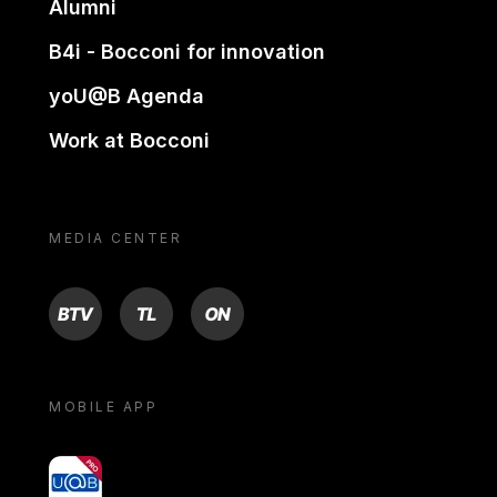
Alumni
B4i - Bocconi for innovation
yoU@B Agenda
Work at Bocconi
MEDIA CENTER
BTV
TL
ON
MOBILE APP
yoU@B