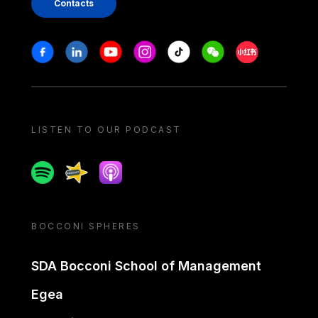
Contacts
Stay in touch
Facebook
Linkedin
Youtube
Instagram
Tiktok
Weechat
Xiaohongshu/
LISTEN TO OUR PODCAST
Spotify
Spreaker
Apple podcast
BOCCONI SPHERES
SDA Bocconi School of Management
Egea