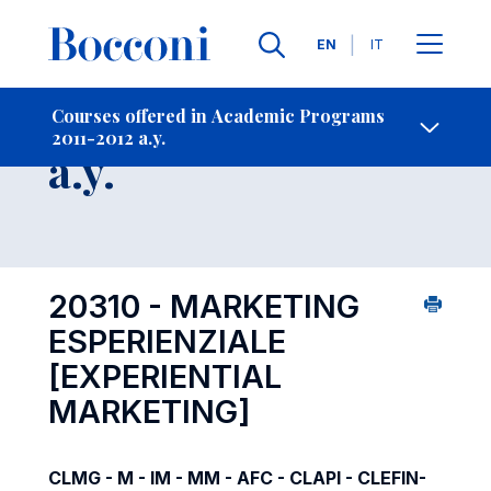
Languages
EN
IT
Contact Us
-
Course 2011-2012
Courses offered in Academic Programs
2011-2012 a.y.
Open s
a.y.
20310 - MARKETING
ESPERIENZIALE
[EXPERIENTIAL
MARKETING]
CLMG - M - IM - MM - AFC - CLAPI - CLEFIN-