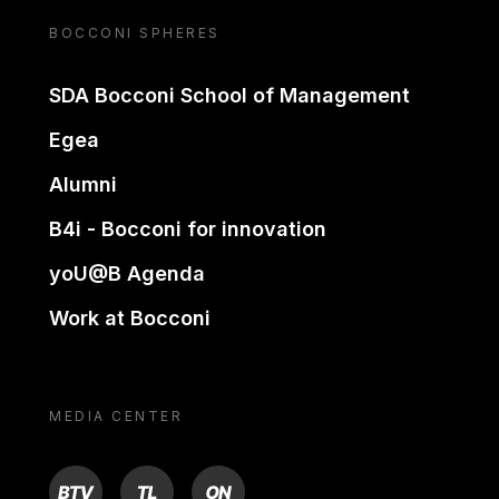
BOCCONI SPHERES
SDA Bocconi School of Management
Egea
Alumni
B4i - Bocconi for innovation
yoU@B Agenda
Work at Bocconi
MEDIA CENTER
BTV
TL
ON