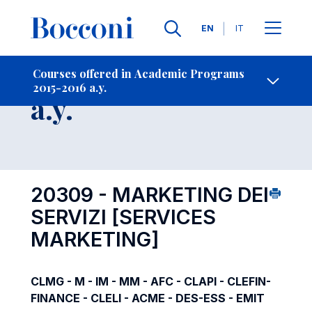
Languages
EN
IT
Contact Us
-
Course 2015-2016
Courses offered in Academic Programs
2015-2016 a.y.
Open s
a.y.
20309 - MARKETING DEI
SERVIZI
[SERVICES
MARKETING]
CLMG - M - IM - MM - AFC - CLAPI - CLEFIN-
FINANCE - CLELI - ACME - DES-ESS - EMIT