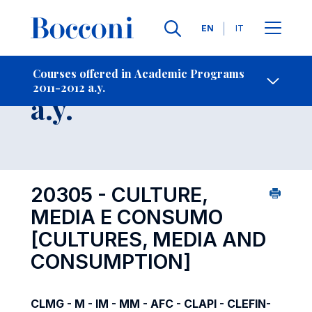
Languages
EN
IT
Contact Us
-
Course 2011-2012
Courses offered in Academic Programs
2011-2012 a.y.
Open s
a.y.
20305 - CULTURE,
MEDIA E CONSUMO
[CULTURES, MEDIA AND
CONSUMPTION]
CLMG - M - IM - MM - AFC - CLAPI - CLEFIN-