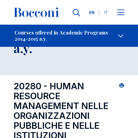
Languages
EN
IT
Contact Us
-
Course 2014-2015
Courses offered in Academic Programs
2014-2015 a.y.
Open s
a.y.
20280 - HUMAN
RESOURCE
MANAGEMENT NELLE
ORGANIZZAZIONI
PUBBLICHE E NELLE
ISTITUZIONI