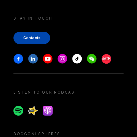
STAY IN TOUCH
Contacts
Stay in touch
Facebook
Linkedin
Youtube
Instagram
Tiktok
Weechat
Xiaohongshu/
LISTEN TO OUR PODCAST
Spotify
Spreaker
Apple podcast
BOCCONI SPHERES