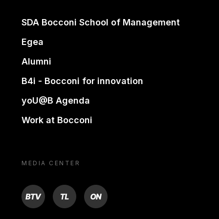
SDA Bocconi School of Management
Egea
Alumni
B4i - Bocconi for innovation
yoU@B Agenda
Work at Bocconi
MEDIA CENTER
BTV
TL
ON