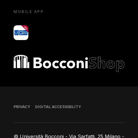
MOBILE APP
yoU@B
Bocconi shop
Footer
PRIVACY
DIGITAL ACCESSIBILITY
© Università Bocconi - Via Sarfatti, 25 Milano -