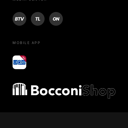
BTV
TL
ON
MOBILE APP
yoU@B
Bocconi shop