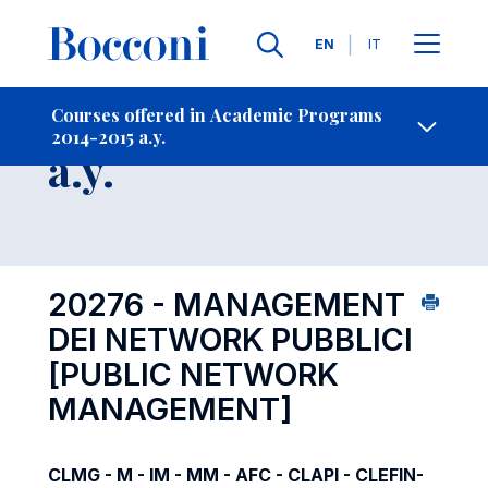
Languages
EN
IT
Contact Us
-
Course 2014-2015
Courses offered in Academic Programs
2014-2015 a.y.
Open s
a.y.
20276 - MANAGEMENT
DEI NETWORK PUBBLICI
[PUBLIC NETWORK
MANAGEMENT]
CLMG - M - IM - MM - AFC - CLAPI - CLEFIN-