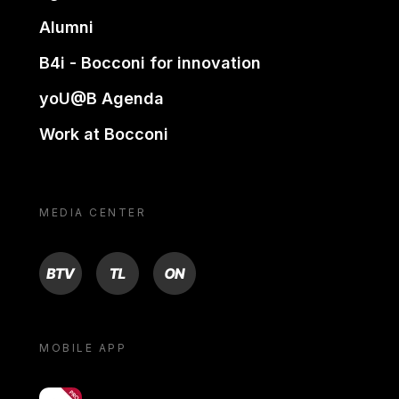
Alumni
B4i - Bocconi for innovation
yoU@B Agenda
Work at Bocconi
MEDIA CENTER
BTV
TL
ON
MOBILE APP
yoU@B