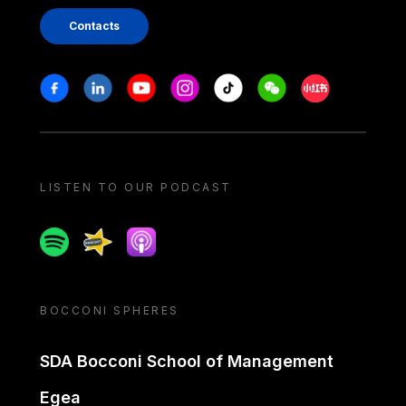
Contacts
Stay in touch
Facebook
Linkedin
Youtube
Instagram
Tiktok
Weechat
Xiaohongshu/
LISTEN TO OUR PODCAST
Spotify
Spreaker
Apple podcast
BOCCONI SPHERES
SDA Bocconi School of Management
Egea