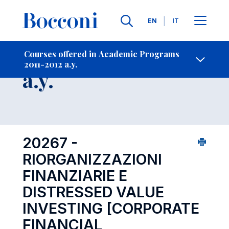
Languages
EN
IT
Contact Us
-
Course 2011-2012
Courses offered in Academic Programs
2011-2012 a.y.
Open s
a.y.
20267 -
RIORGANIZZAZIONI
FINANZIARIE E
DISTRESSED VALUE
INVESTING
[CORPORATE
FINANCIAL