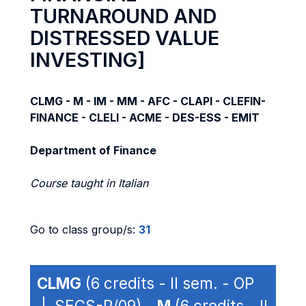
TURNAROUND AND
DISTRESSED VALUE
INVESTING]
CLMG - M - IM - MM - AFC - CLAPI - CLEFIN-
FINANCE - CLELI - ACME - DES-ESS - EMIT
Department of Finance
Course taught in Italian
Go to class group/s:
31
CLMG
(6 credits - II sem. - OP
| SECS-P/09) -
M
(6 credits - II