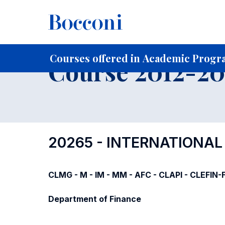
-
Home
For current Students
Course profiles
Course po
Courses offered in Academic Progra
Course 2012-201
20265 - INTERNATIONA
CLMG - M - IM - MM - AFC - CLAPI - CLEFIN
Department of Finance