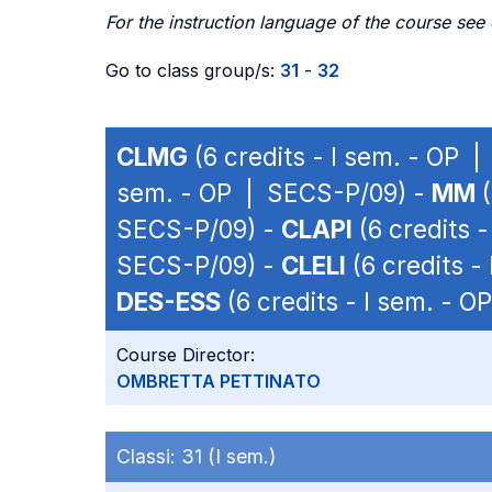
For the instruction language of the course see
Go to class group/s:
31
-
32
CLMG
(6 credits - I sem. - OP 
sem. - OP | SECS-P/09) -
MM
(
SECS-P/09) -
CLAPI
(6 credits 
SECS-P/09) -
CLELI
(6 credits -
DES-ESS
(6 credits - I sem. - 
Course Director:
OMBRETTA PETTINATO
Classi:
31 (I sem.)