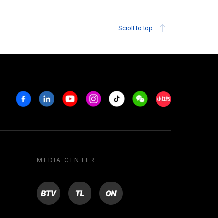
Scroll to top
Facebook
Linkedin
Youtube
Instagram
Tiktok
Weechat
Xiaohongshu/R
MEDIA CENTER
BTV
TL
ON