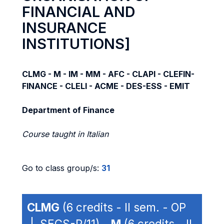
FINANCIAL AND
INSURANCE
INSTITUTIONS]
CLMG - M - IM - MM - AFC - CLAPI - CLEFIN-
FINANCE - CLELI - ACME - DES-ESS - EMIT
Department of Finance
Course taught in Italian
Go to class group/s:
31
CLMG
(6 credits - II sem. - OP
| SECS-P/11) -
M
(6 credits - II