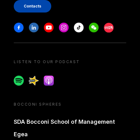
Contacts
Stay in touch
Facebook
Linkedin
Youtube
Instagram
Tiktok
Weechat
Xiaohongshu/
LISTEN TO OUR PODCAST
Spotify
Spreaker
Apple podcast
BOCCONI SPHERES
SDA Bocconi School of Management
Egea