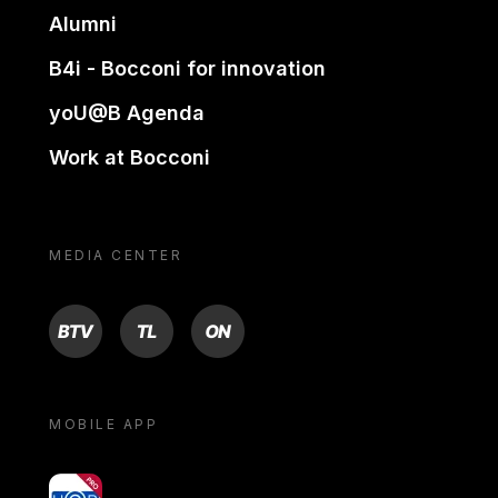
Alumni
B4i - Bocconi for innovation
yoU@B Agenda
Work at Bocconi
MEDIA CENTER
BTV
TL
ON
MOBILE APP
yoU@B