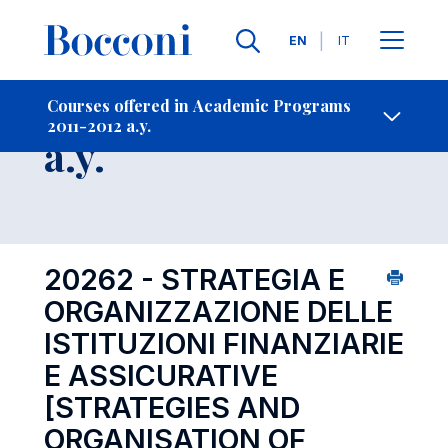
Languages
EN
IT
Contact Us
-
Course 2011-2012
Courses offered in Academic Programs
2011-2012 a.y.
Open s
a.y.
20262 - STRATEGIA E
ORGANIZZAZIONE DELLE
ISTITUZIONI FINANZIARIE
E ASSICURATIVE
[STRATEGIES AND
ORGANISATION OF