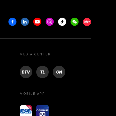
Facebook
Linkedin
Youtube
Instagram
Tiktok
Weechat
Xiaohongshu/R
MEDIA CENTER
BTV
TL
ON
MOBILE APP
yoU@B
Campus VR