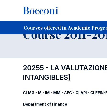
-
Home
For current Students
Course profiles
Course po
Courses offered in Academic Progra
Course 2011-201
20255 - LA VALUTAZIONE
INTANGIBLES]
CLMG - M - IM - MM - AFC - CLAPI - CLEFIN
Department of Finance