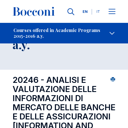
Languages
EN
IT
Contact Us
-
Course 2015-2016
Courses offered in Academic Programs
2015-2016 a.y.
Open s
a.y.
20246 - ANALISI E
VALUTAZIONE DELLE
INFORMAZIONI DI
MERCATO DELLE BANCHE
E DELLE ASSICURAZIONI
[INFORMATION AND