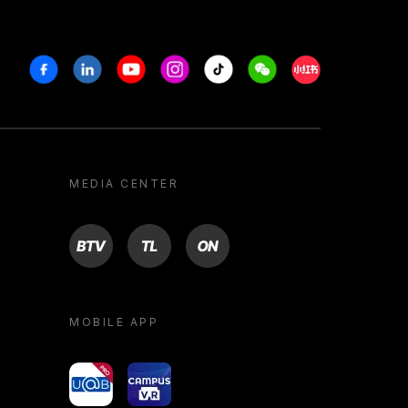
Facebook
Linkedin
Youtube
Instagram
Tiktok
Weechat
Xiaohongshu/R
MEDIA CENTER
BTV
TL
ON
MOBILE APP
yoU@B
Campus VR