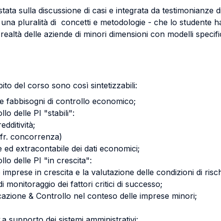
tata sulla discussione di casi e integrata da testimonianze 
na pluralità di concetti e metodologie - che lo studente ha 
ealtà delle aziende di minori dimensioni con modelli specifi
bito del corso sono così sintetizzabili:
ori e fabbisogni di controllo economico;
o delle PI "stabili":
edditività;
(cfr. concorrenza)
e ed extracontabile dei dati economici;
lo delle PI "in crescita":
le imprese in crescita e la valutazione delle condizioni di risc
i monitoraggio dei fattori critici di successo;
ificazione & Controllo nel conteso delle imprese minori;
y
a supporto dei sistemi amministrativi: