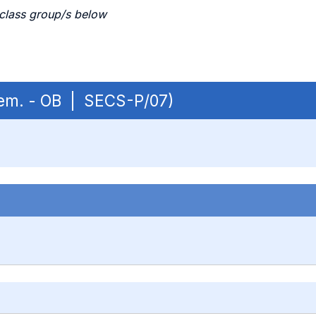
 class group/s below
 sem. - OB | SECS-P/07)