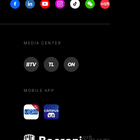
Facebook
Linkedin
Youtube
Instagram
Tiktok
Weechat
Xiaohongshu/R
MEDIA CENTER
BTV
TL
ON
MOBILE APP
yoU@B
Campus VR
Bocconi shop