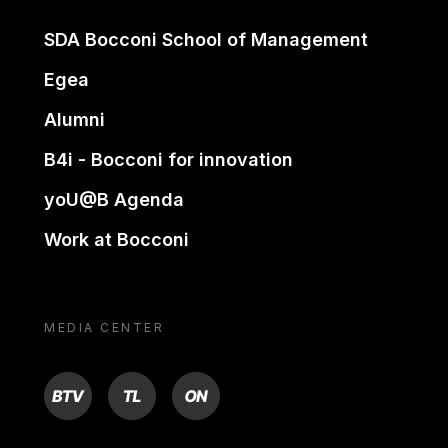
SDA Bocconi School of Management
Egea
Alumni
B4i - Bocconi for innovation
yoU@B Agenda
Work at Bocconi
MEDIA CENTER
BTV
TL
ON