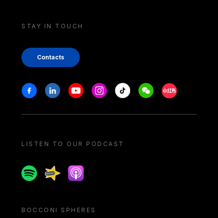
STAY IN TOUCH
Contacts
Stay in touch
Facebook
Linkedin
Youtube
Instagram
Tiktok
Weechat
Xiaohongshu/
LISTEN TO OUR PODCAST
Spotify
Spreaker
Apple podcast
BOCCONI SPHERES