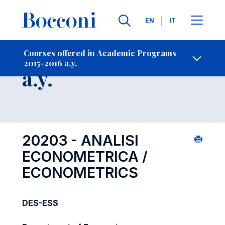
Languages
EN
IT
Contact Us
-
Course 2015-2016
Courses offered in Academic Programs
2015-2016 a.y.
Open s
a.y.
20203 - ANALISI
ECONOMETRICA /
ECONOMETRICS
DES-ESS