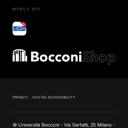
MOBILE APP
yoU@B
Bocconi shop
Footer
PRIVACY
DIGITAL ACCESSIBILITY
© Università Bocconi - Via Sarfatti, 25 Milano -