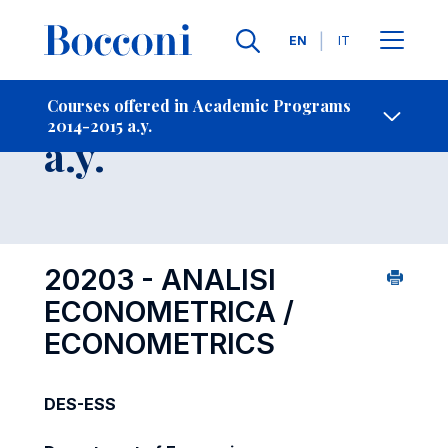
Languages
EN
IT
Contact Us
-
Course 2014-2015
Courses offered in Academic Programs
2014-2015 a.y.
Open s
a.y.
20203 - ANALISI
ECONOMETRICA /
ECONOMETRICS
DES-ESS