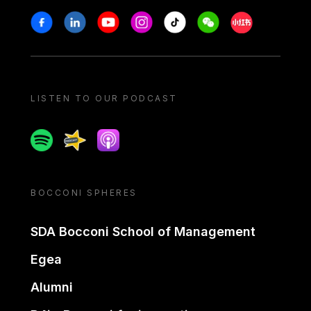
Stay in touch
Facebook
Linkedin
Youtube
Instagram
Tiktok
Weechat
Xiaohongshu/
LISTEN TO OUR PODCAST
Spotify
Spreaker
Apple podcast
BOCCONI SPHERES
SDA Bocconi School of Management
Egea
Alumni