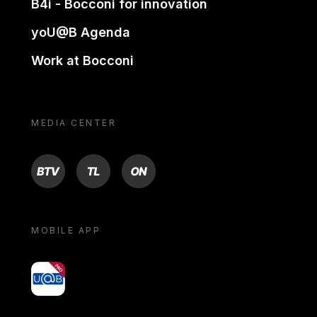
B4i - Bocconi for innovation
yoU@B Agenda
Work at Bocconi
MEDIA CENTER
BTV
TL
ON
MOBILE APP
yoU@B