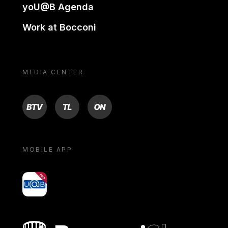
yoU@B Agenda
Work at Bocconi
MEDIA CENTER
BTV
TL
ON
MOBILE APP
yoU@B
Bocconi shop