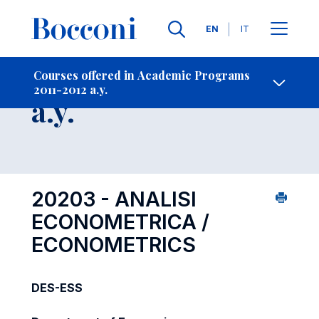
Languages
EN
IT
Contact Us
-
Course 2011-2012
Courses offered in Academic Programs
2011-2012 a.y.
Open s
a.y.
20203 - ANALISI
ECONOMETRICA /
ECONOMETRICS
DES-ESS