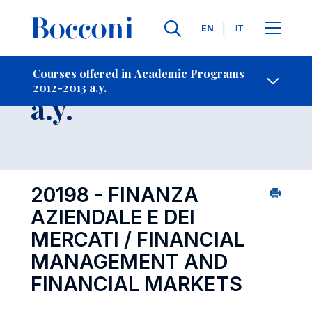
Languages
EN
IT
Contact Us
-
Course 2012-2013
Courses offered in Academic Programs
2012-2013 a.y.
Open s
a.y.
20198 - FINANZA
AZIENDALE E DEI
MERCATI / FINANCIAL
MANAGEMENT AND
FINANCIAL MARKETS