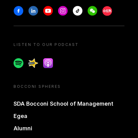
Stay in touch
Facebook
Linkedin
Youtube
Instagram
Tiktok
Weechat
Xiaohongshu/
LISTEN TO OUR PODCAST
Spotify
Spreaker
Apple podcast
BOCCONI SPHERES
SDA Bocconi School of Management
Egea
Alumni