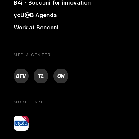
B4i - Bocconi for innovation
yoU@B Agenda
Work at Bocconi
MEDIA CENTER
BTV
TL
ON
MOBILE APP
yoU@B