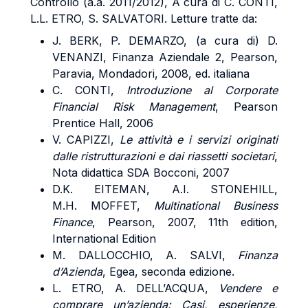
Controllo (a.a. 2011/2012), A cura di C.
CONTI
,
L.L.
ETRO
, S.
SALVATORI
. Letture tratte da:
J.
BERK
, P.
DEMARZO
, (a cura di) D.
VENANZI
, Finanza Aziendale 2, Pearson,
Paravia, Mondadori, 2008, ed. italiana
C.
CONTI
,
Introduzione al Corporate
Financial Risk Management
, Pearson
Prentice Hall, 2006
V.
CAPIZZI
,
Le attività e i servizi originati
dalle ristrutturazioni e dai riassetti societari
,
Nota didattica SDA Bocconi, 2007
D.K.
EITEMAN
, A.I.
STONEHILL
,
M.H.
MOFFET
,
Multinational Business
Finance
, Pearson, 2007, 11th edition,
International Edition
M.
DALLOCCHIO
, A.
SALVI
,
Finanza
d’Azienda
, Egea, seconda edizione.
L.
ETRO
, A.
DELL’ACQUA
,
Vendere e
comprare un’azienda: Casi, esperienze,