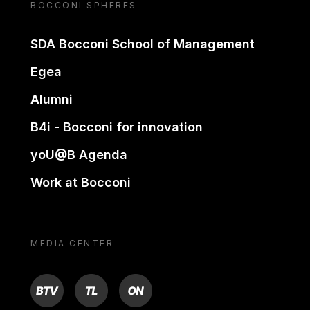
BOCCONI SPHERES
SDA Bocconi School of Management
Egea
Alumni
B4i - Bocconi for innovation
yoU@B Agenda
Work at Bocconi
MEDIA CENTER
BTV
TL
ON