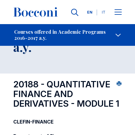
Languages
EN
IT
Contact Us
-
Course 2016-2017
Courses offered in Academic Programs
2016-2017 a.y.
Open s
a.y.
20188 - QUANTITATIVE
FINANCE AND
DERIVATIVES - MODULE 1
CLEFIN-FINANCE