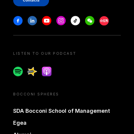
Contacts
Stay in touch
Facebook
Linkedin
Youtube
Instagram
Tiktok
Weechat
Xiaohongshu/
LISTEN TO OUR PODCAST
Spotify
Spreaker
Apple podcast
BOCCONI SPHERES
SDA Bocconi School of Management
Egea