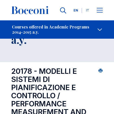
Languages
EN
IT
Contact Us
-
Course 2014-2015
Courses offered in Academic Programs
2014-2015 a.y.
Open s
a.y.
20178 - MODELLI E
SISTEMI DI
PIANIFICAZIONE E
CONTROLLO /
PERFORMANCE
MEASUREMENT AND