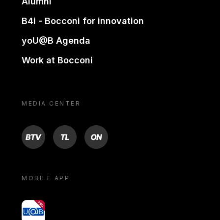
Alumni
B4i - Bocconi for innovation
yoU@B Agenda
Work at Bocconi
MEDIA CENTER
BTV
TL
ON
MOBILE APP
yoU@B